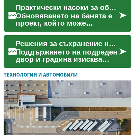
практичност, естетика и
Практически насоки за обновяване на вашата баня
функционалност. Оградата
н...
Обновяването на банята е
проект, който може
значително да подобри
както естетиката, така и
Решения за съхранение на градински инструменти
функционалността на
вашето...
Поддържането на подреден
двор и градина изисква
ефективни решения за
съхранение на инструменти
ТЕХНОЛОГИИ И АВТОМОБИЛИ
и оборудване. Градинск...