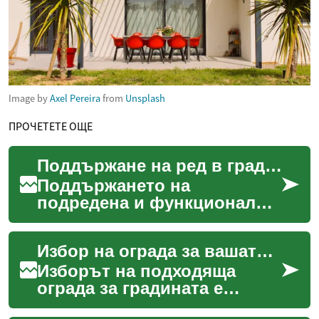
Image by
Axel Pereira
from
Unsplash
ПРОЧЕТЕТЕ ОЩЕ
Поддържане на ред в градината
Поддържането на
подредена и функционална
градина може да бъде
предизвикателство,
Избор на ограда за вашата градина
особено с нарастващия
брой инструмен...
Изборът на подходяща
ограда за градината е
решение, което съчетава