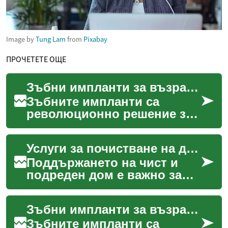
Image by
Tung Lam
from
Pixabay
ПРОЧЕТЕТЕ ОЩЕ
Зъбни импланти за възрастни хора: Всичко, което трябва да знаете
Зъбните импланти са
революционно решение за
възстановяване на
липсващи зъби, особено за
Услуги за почистване на дома: Всичко, което трябва да знаете
по-възрастните хора. Те
предл...
Поддържането на чист и
подреден дом е важно за
комфорта и здравето на
всяко семейство. Но в
Зъбни импланти за възрастни: Всичко, което трябва да знаете
забързаното ежедневие не
...
Зъбните импланти са