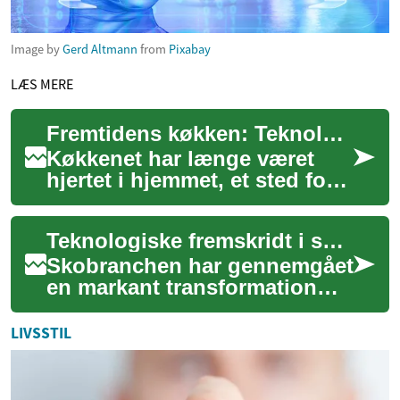
Image by
Gerd Altmann
from
Pixabay
LÆS MERE
Fremtidens køkken: Teknologiske tendenser
Køkkenet har længe været
hjertet i hjemmet, et sted for
madlavning, samvær og
dagligdags aktiviteter. Som
Teknologiske fremskridt i skofremstilling
teknologi f...
Skobranchen har gennemgået
en markant transformation
takket være banebrydende
teknologiske fremskridt. Fra
LIVSSTIL
designfase...