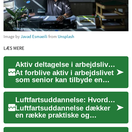
Image by
Javad Esmaeili
from
Unsplash
LÆS MERE
Aktiv deltagelse i arbejdslivet for seniorer
At forblive aktiv i arbejdslivet
som senior kan tilbyde en
række fordele, både
personligt og
Luftfartsuddannelse: Hvordan træning former en karriere
samfundsmæssigt. Med en ...
Luftfartsuddannelse dækker
en række praktiske og
teoretiske mål, der forbereder
mennesker til arbejde med fly