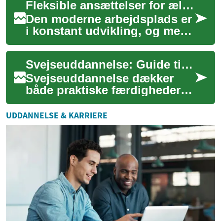
Fleksible ansættelser for ældre arbejdstagere
og luft...
Den moderne arbejdsplads er
i konstant udvikling, og med
den følger en stigende
anerkendelse af værdien af en
Svejseuddannelse: Guide til teknisk træning og karriere
mangfol...
Svejseuddannelse dækker
både praktiske færdigheder
og teoretisk viden, der
kræves for at arbejde sikkert
UDDANNELSE & KARRIERE
og effektivt...