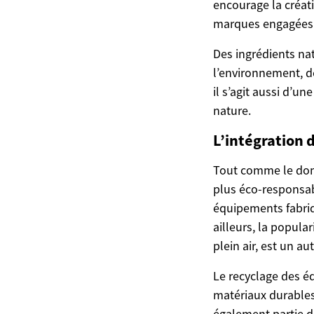
encourage la créati
marques engagées e
Des ingrédients na
l’environnement, d
il s’agit aussi d’u
nature.
L’intégration d
Tout comme le dom
plus éco-responsab
équipements fabriqu
ailleurs, la popula
plein air, est un au
Le recyclage des éq
matériaux durables
également partie d