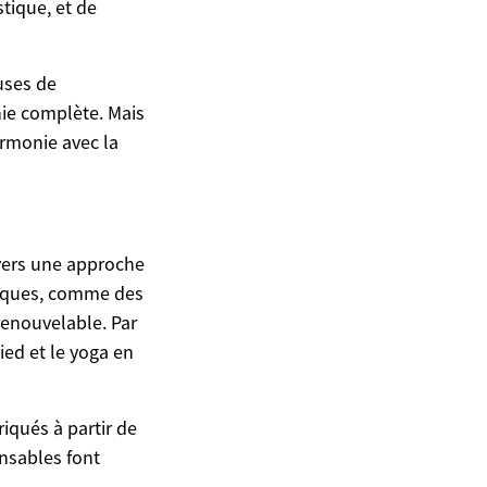
tique, et de
uses de
hie complète. Mais
armonie avec la
vers une approche
giques, comme des
 renouvelable. Par
pied et le yoga en
iqués à partir de
nsables font