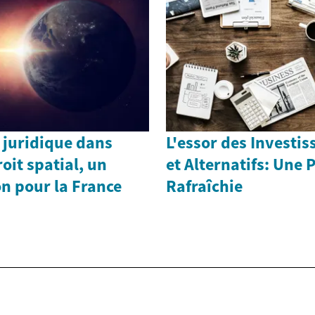
 juridique dans
L'essor des Investi
roit spatial, un
et Alternatifs: Une 
n pour la France
Rafraîchie