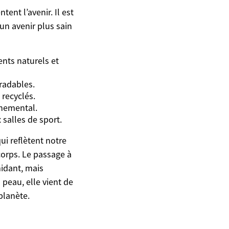
ent l’avenir. Il est
n avenir plus sain
ents naturels et
radables.
 recyclés.
nnemental.
 salles de sport.
i reflètent notre
corps. Le passage à
midant, mais
peau, elle vient de
 planète.