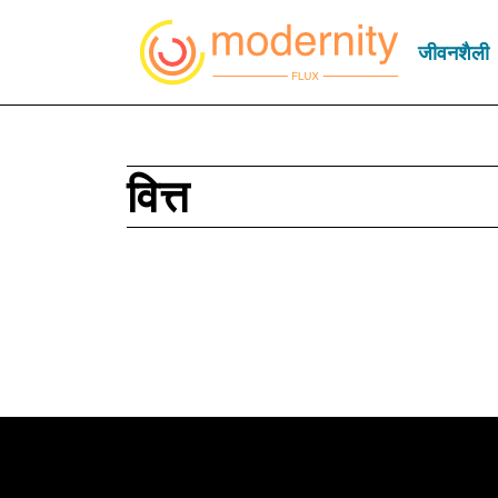
जीवनशैली
वित्त