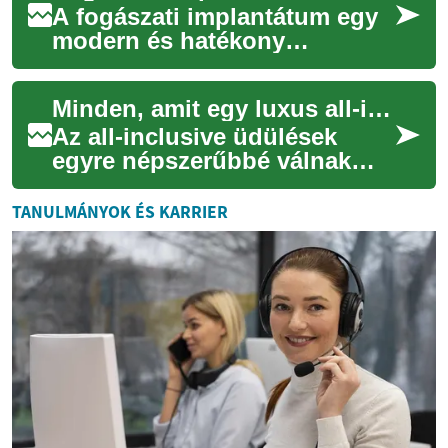
A fogászati implantátum egy
modern és hatékony
megoldás a hiányzó fogak
pótlására. Ez a titániumból
Minden, amit egy luxus all-inclusive nyaralásról tudni érdemes
készült műgyökér ...
Az all-inclusive üdülések
egyre népszerűbbé válnak
azok körében, akik gondtalan
és kényelmes pihenésre
TANULMÁNYOK ÉS KARRIER
vágynak. Ez a ...