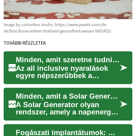
Image by cottonbro studio: https://www.pexels.com/de-
de/foto/fusse-stehen-thailand-gesundheitswesen-5602425/
TOVÁBBI RÉSZLETEK
Minden, amit szeretne tudni az all inclusive nyaralásokról
Az all inclusive nyaralások
egyre népszerűbbek a
pihenni vágyók körében. Ez a
nyaralási forma tökéletes
Minden, amit a Solar Generatorről tudni érdemes
választás leh...
A Solar Generator olyan
rendszer, amely a napenergiát
hasznosítja: a solar panel-ek
gyűjtik a fényt, a rendszer
Fogászati implantátumok: Minden, amit tudni érdemes a modern fogpótlásról
tárol...