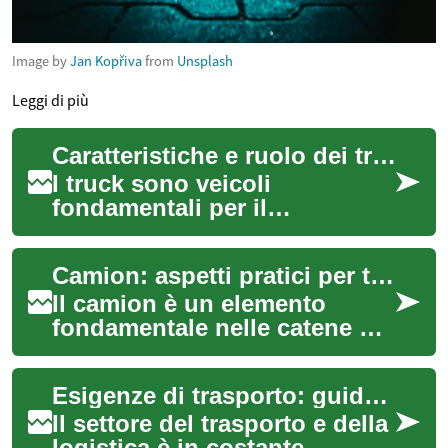
Image by
Jan Kopřiva
from
Unsplash
Leggi di più
Caratteristiche e ruolo dei truck nel trasporto e nella logistica
I truck sono veicoli
fondamentali per il
trasferimento di merci su
strada, impiegati in settori
Camion: aspetti pratici per trasporto e logistica
che vanno dall’agroal...
Il camion è un elemento
fondamentale nelle catene di
distribuzione moderne,
impiegato per il trasporto di
Esigenze di trasporto: guida in orario notturno
merci di va...
Il settore del trasporto e della
logistica è in costante