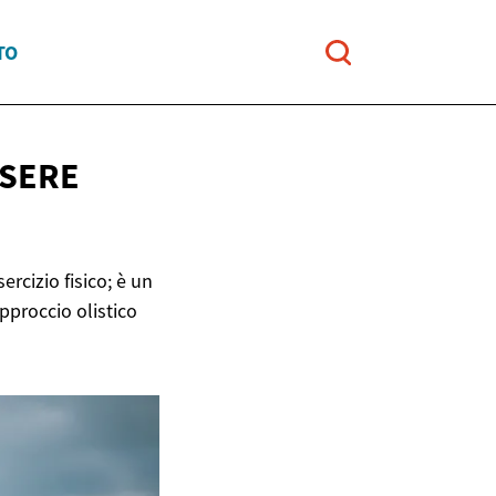
TO
SSERE
rcizio fisico; è un
pproccio olistico