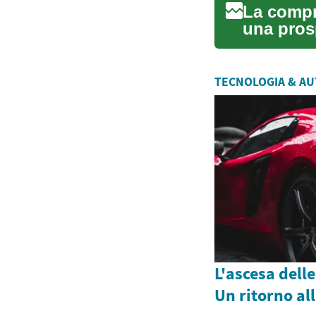
La compr
una pros
predispos
TECNOLOGIA & A
L'ascesa delle
Un ritorno al