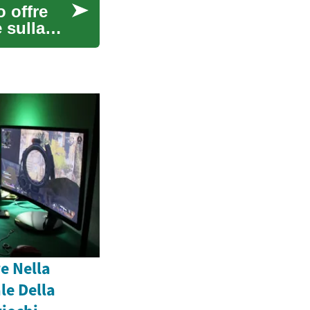
 offre
 sulla
e Nella
le Della