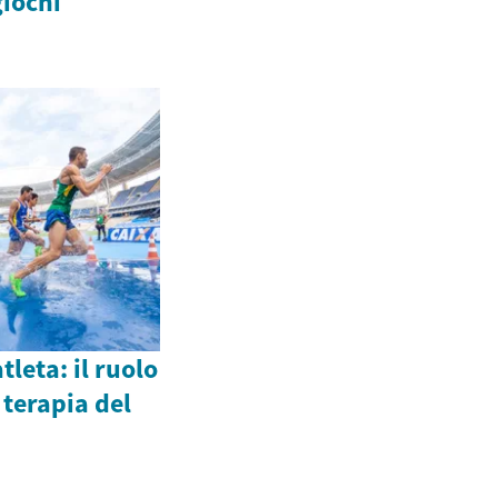
giochi
tleta: il ruolo
 terapia del