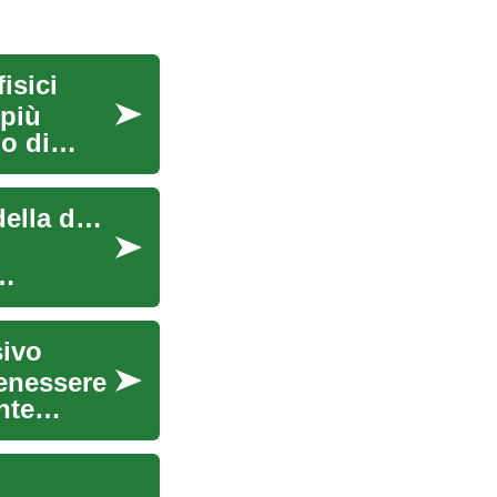
isici
 più
do di
Il benessere mentale come pilastro della salute della donna
sivo
benessere
nte