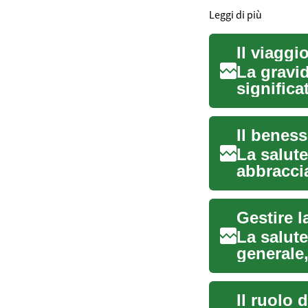
Leggi di più
Il viaggi
La gravi
significa
trasforma
La salute
abbraccia
benessere
Gestire l
La salut
generale
legato all
Il ruolo 