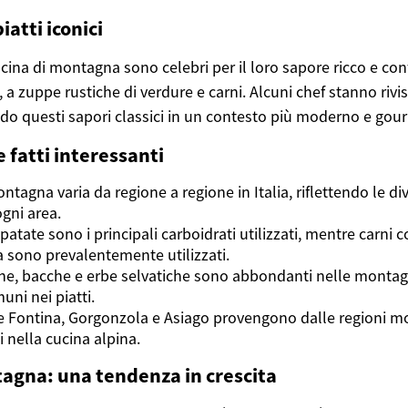
iatti iconici
cucina di montagna sono celebri per il loro sapore ricco e co
 a zuppe rustiche di verdure e carni. Alcuni chef stanno rivis
ndo questi sapori classici in un contesto più moderno e gou
 fatti interessanti
ntagna varia da regione a regione in Italia, riflettendo le di
ogni area.
 patate sono i principali carboidrati utilizzati, mentre carni
a sono prevalentemente utilizzati.
ne, bacche e erbe selvatiche sono abbondanti nelle montag
uni nei piatti.
Fontina, Gorgonzola e Asiago provengono dalle regioni mo
 nella cucina alpina.
agna: una tendenza in crescita