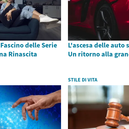
e Fascino delle Serie
L'ascesa delle auto 
Una Rinascita
Un ritorno alla gra
STILE DI VITA