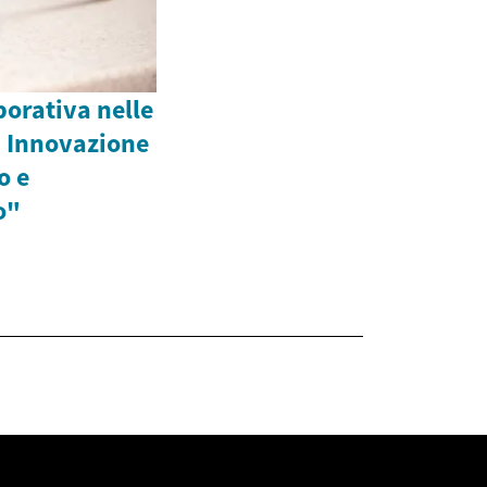
borativa nelle
: Innovazione
o e
o"