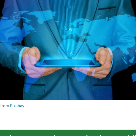
from
Pixabay