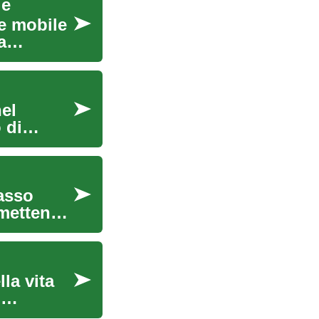
le
e mobile
a
nel
 di
passo
omettendo
la vita
i