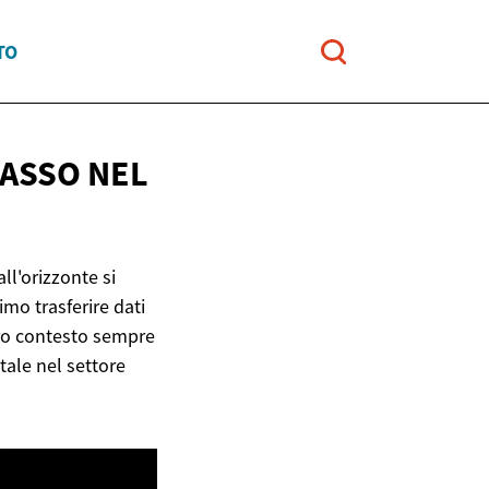
TO
PASSO NEL
ll'orizzonte si
imo trasferire dati
stro contesto sempre
tale nel settore