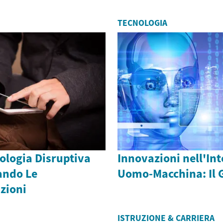
TECNOLOGIA
ologia Disruptiva
Innovazioni nell'Int
ando Le
Uomo-Macchina: Il G
zioni
ISTRUZIONE & CARRIERA