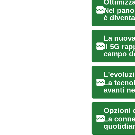
Ottimizz
Nel pano
è divent
quotidian
La nuova 
Il 5G rap
campo de
trasforma
L'evoluzi
La tecno
avanti ne
di tras...
Opzioni d
La connet
quotidian
rimanere i