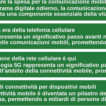
are la spesa per la comunicazione mobi
rama digitale odierno, la comunicazion
ata una componente essenziale della vit
a. S...
era della telefonia cellulare
presenta un significativo passo avanti 
lle comunicazioni mobili, promettendo
re il m...
one della rete cellulare è qui
logia 5G rappresenta un significativo 
ll'ambito della connettività mobile, pr
i connettività per dispositivi mobili
tività mobile è diventata un pilastro del
a, permettendo a miliardi di persone d
...