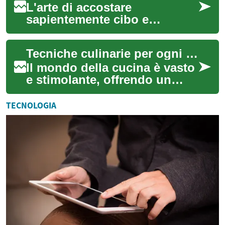
L'arte di accostare
sapientemente cibo e
bevande è una disciplina che
esalta l'esperienza
Tecniche culinarie per ogni livello di abilità
gastronomica, trasformando
...
Il mondo della cucina è vasto
e stimolante, offrendo un
percorso di apprendimento
continuo per appassionati di
TECNOLOGIA
ogni l...