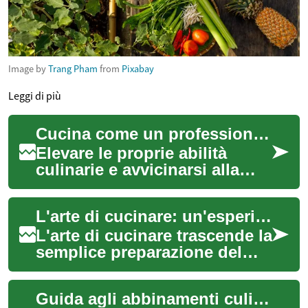
Image by
Trang Pham
from
Pixabay
Leggi di più
Cucina come un professionista: consigli pratici
Elevare le proprie abilità
culinarie e avvicinarsi alla
cucina professionale è un
percorso gratificante che
L'arte di cucinare: un'esperienza globale
richiede ...
L'arte di cucinare trascende la
semplice preparazione del
cibo; è un viaggio culturale,
un'esplorazione di sapori e
Guida agli abbinamenti culinari perfetti
u...