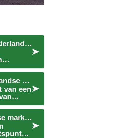
De opkomst van flexibele woonconcepten in Nederlandse steden
n
De opkomst van slimme contracten in de Nederlandse vastgoedmarkt
t van een
 van
Praktische checklist voor due diligence in diverse markten
en
htspunten