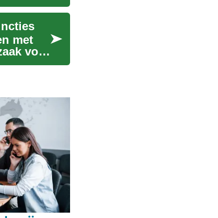
ncties
en met
zaak voor