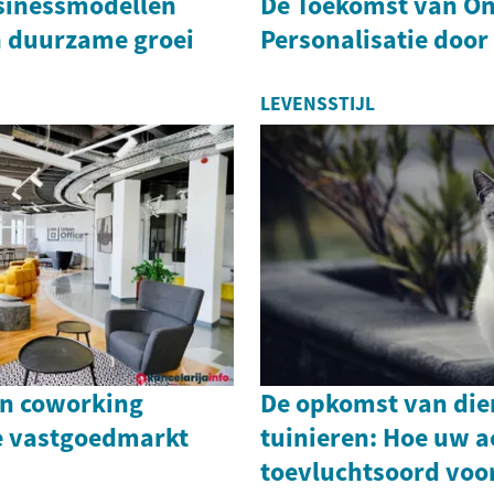
usinessmodellen
De Toekomst van On
n duurzame groei
Personalisatie door
LEVENSSTIJL
an coworking
De opkomst van dier
e vastgoedmarkt
tuinieren: Hoe uw a
toevluchtsoord voo