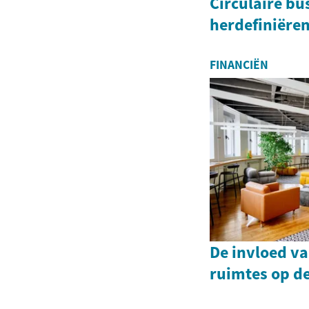
Circulaire b
herdefiniëre
FINANCIËN
De invloed v
ruimtes op d