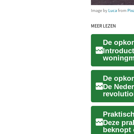
Image by
Luca
from
Pix
MEER LEZEN
Introduct
woningma
ontwikkel
De Neder
revolutio
blockchai
Deze prak
beknopt 