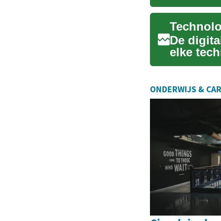
bij due di
Technolo
De digit
elke tec
robuuste.
ONDERWIJS & CAR