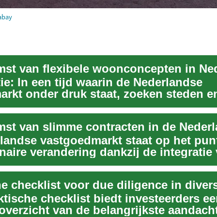
abay
ie: In een tijd waarin de Nederlandse
rkt onder druk staat, zoeken steden e
aars naar inno...
landse vastgoedmarkt staat op het pun
naire verandering dankzij de integratie
...
tische checklist biedt investeerders e
overzicht van de belangrijkste aandac