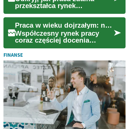
przekształca rynek
zatrudnienia, oferując
innowacyjne możliwości
Praca w wieku dojrzałym: nowe możliwości
rozwoju kariery. Poznaj klu...
Współczesny rynek pracy
coraz częściej docenia
wartość, jaką wnoszą osoby
w wieku dojrzałym. Zamiast
FINANSE
postrzegać wiek ...