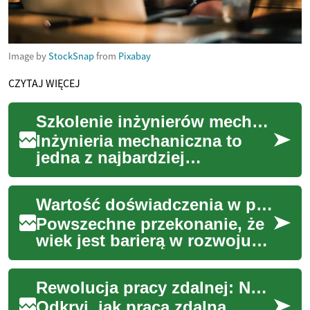
Image by
StockSnap
from
Pixabay
CZYTAJ WIĘCEJ
Szkolenie inżynierów mechaników: Klucz do rozwoju kariery w branży
Inżynieria mechaniczna to
jedna z najbardziej
wszechstronnych i
poszukiwanych dziedzin
Wartość doświadczenia w pracy zawodowej
inżynierii. Obejmuje
projektow...
Powszechne przekonanie, że
wiek jest barierą w rozwoju
zawodowym, coraz częściej
ustępuje miejsca docenieniu
Rewolucja pracy zdalnej: Nowe perspektywy kariery
bogactwa...
Odkryj, jak praca zdalna