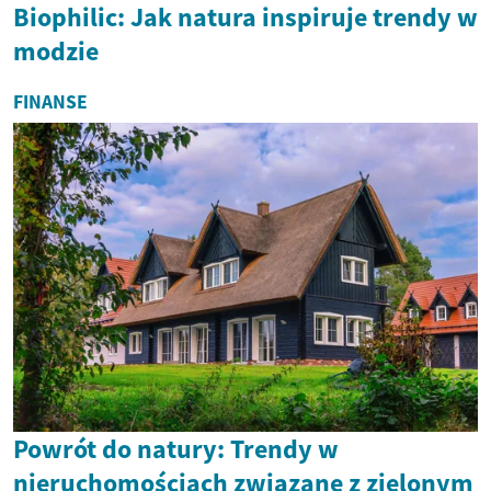
Biophilic: Jak natura inspiruje trendy w
modzie
FINANSE
Powrót do natury: Trendy w
nieruchomościach związane z zielonym