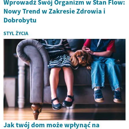
Wprowadź Swój Organizm w Stan Flow:
Nowy Trend w Zakresie Zdrowia i
Dobrobytu
STYL ŻYCIA
Jak twój dom może wpłynąć na