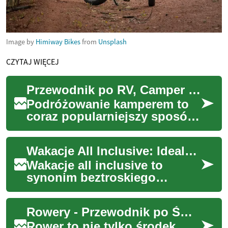
Image by
Himiway Bikes
from
Unsplash
CZYTAJ WIĘCEJ
Przewodnik po RV, Camper i Motorhome: wybór i podróż
Podróżowanie kamperem to
coraz popularniejszy sposób
na swobodną, komfortową
wyprawę, łączący transport i
Wakacje All Inclusive: Idealny Sposób na Beztroski Wypoczynek
nocleg w je...
Wakacje all inclusive to
synonim beztroskiego
wypoczynku, gdzie wszystkie
potrzeby gości są
Rowery - Przewodnik po Świecie Dwóch Kółek
zaspokajane w ramach jedn...
Rower to nie tylko środek