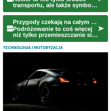
transportu, ale także symbol
wolności, zdrowia i
ekologicznego stylu życia. W
Przygody czekają na całym świecie
Polsce popula...
Podróżowanie to coś więcej
niż tylko przemieszczanie się
z miejsca na miejsce; to
wyruszenie w podróż
TECHNOLOGIA I MOTORYZACJA
odkrywania, któ...