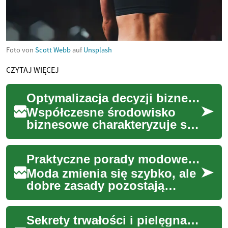
Foto von
Scott Webb
auf
Unsplash
CZYTAJ WIĘCEJ
Optymalizacja decyzji biznesowych za pomocą AI
Współczesne środowisko
biznesowe charakteryzuje się
dynamicznymi zmianami i
rosnącą złożonością, co
Praktyczne porady modowe: sukienka, styl i garderoba kobiety
sprawia, że podej...
Moda zmienia się szybko, ale
dobre zasady pozostają
niezmienne. Ten artykuł
zebrał sprawdzone
Sekrety trwałości i pielęgnacji skórzanych akcesoriów
wskazówki dotyczące wyb...