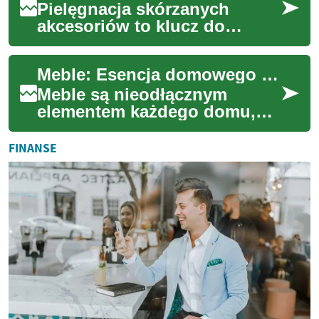
Pielęgnacja skórzanych
akcesoriów to klucz do
zachowania ich piękna i
funkcjonalności na długie
Meble: Esencja domowego komfortu i stylu
lata. Torebki, portfe...
Meble są nieodłącznym
elementem każdego domu,
biura czy przestrzeni
publicznej. Stanowią one nie
FINANSE
tylko funkcjonalne w...