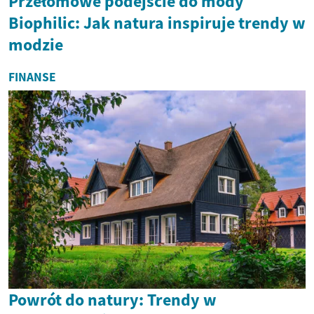
Przełomowe podejście do mody
Biophilic: Jak natura inspiruje trendy w
modzie
FINANSE
Powrót do natury: Trendy w