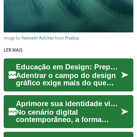
Image by
Hennadii Kolchev
from
Pixabay
LER MAIS
Educação em Design: Preparação para o Mercado
Adentrar o campo do design
gráfico exige mais do que
apenas talento artístico;
requer uma base sólida de
Aprimore sua identidade visual online
conhecimento...
No cenário digital
contemporâneo, a forma
como nos apresentamos
online é tão crucial quanto