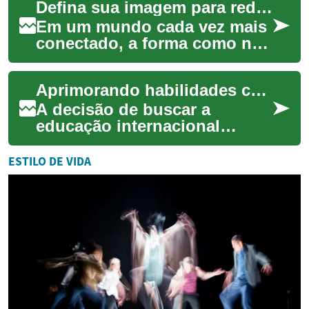
Defina sua imagem para redes e jogos
nossa presença no mundo f...
Em um mundo cada vez mais
conectado, a forma como nos
apresentamos nos ambientes
digitais se tornou
Aprimorando habilidades com a educação internacional
fundamental. Um a...
A decisão de buscar a
educação internacional
representa um passo
significativo em direção ao
ESTILO DE VIDA
desenvolvimento pessoal ...