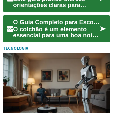
orientações claras para
selecionar veículos premium
conforme o destino, cobrindo
O Guia Completo para Escolher o Colchão Perfeito
frota, res...
O colchão é um elemento
essencial para uma boa noite
de sono e,
consequentemente, para a
TECNOLOGIA
nossa saúde e bem-estar
gera...