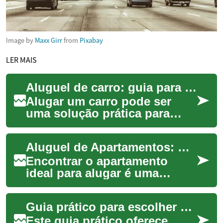
Image by
Maxx Girr
from
Pixabay
LER MAIS
Aluguel de carro: guia para idosos e aposentados
Alugar um carro pode ser
uma solução prática para
quem deseja mobilidade,
viajar com conforto ou
Aluguel de Apartamentos: Guia Completo para Encontrar seu Novo Lar
manter independência...
Encontrar o apartamento
ideal para alugar é uma
decisão importante que
requer pesquisa e
Guia prático para escolher veículos premium por destino
planejamento cuidadoso. O
me...
Este guia prático oferece