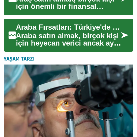
için önemli bir finansal
karardır. Doğru fırsatı
yakalamak, bütçenizi
Araba Fırsatları: Türkiye'de En İyi Anlaşmaları Nasıl Bulabilirsiniz?
korurken istediği...
Araba satın almak, birçok kişi
için heyecan verici ancak aynı
zamanda karmaşık bir süreç
olabilir. Türkiye'de araba f...
YAŞAM TARZI