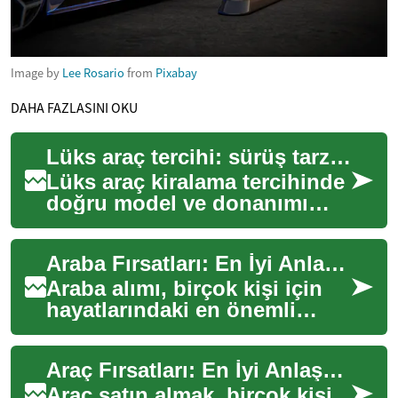
Image by
Lee Rosario
from
Pixabay
DAHA FAZLASINI OKU
Lüks araç tercihi: sürüş tarzınıza göre model ve donanım seçimi
Lüks araç kiralama tercihinde
doğru model ve donanımı
seçmek, hem konforu hem de
işlevselliği etkiler. Sürüş
Araba Fırsatları: En İyi Anlaşmaları Nasıl Bulabilirsiniz?
stiliniz...
Araba alımı, birçok kişi için
hayatlarındaki en önemli
finansal kararlardan biridir.
Doğru fırsatı yakalamak, hem
Araç Fırsatları: En İyi Anlaşmaları Nasıl Bulabilirsiniz?
büt...
Araç satın almak, birçok kişi