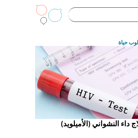
وب حياة
ج داء النشواني (الأميلويد)