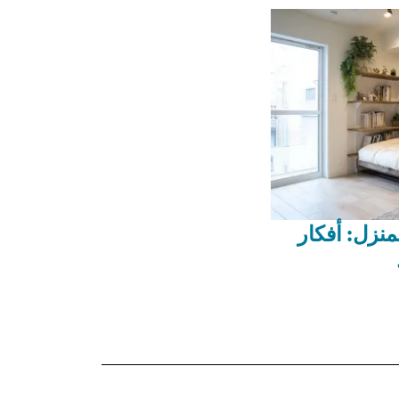
منزل: أفكار