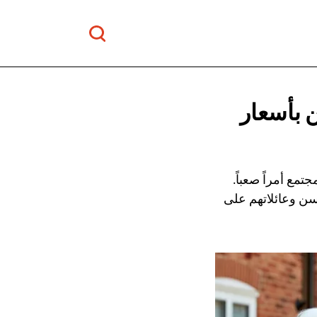
ن
بأسعار
تمع أمراً صعباً.
لسن وعائلاتهم على