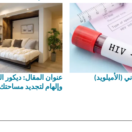
ي (الأميلويد)
عنوان المقال: ديكور ال
وإلهام لتجديد مساحتك