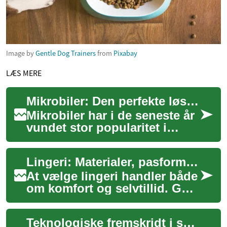
Image by
Gentle Dog Trainers
from
Pixabay
LÆS MERE
Mikrobiler: Den perfekte løsning til bykørsel og parkering
Mikrobiler har i de seneste år
vundet stor popularitet i
Danmark og resten af Europa.
Disse kompakte køretøjer
Lingeri: Materialer, pasform og købsguide
tilbyd...
At vælge lingeri handler både
om komfort og selvtillid. Godt
design kombinerer korrekt
pasform, egnede materialer
Teknologiske fremskridt i skofremstilling
og ...