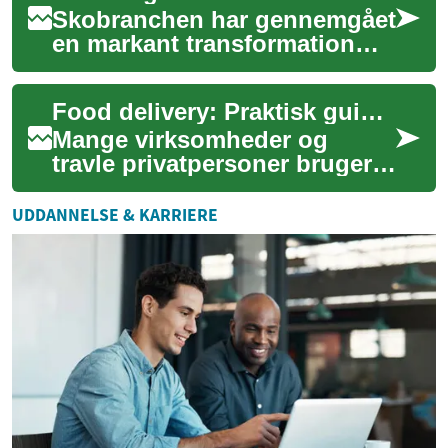
Skobranchen har gennemgået
en markant transformation
takket være banebrydende
teknologiske fremskridt. Fra
Food delivery: Praktisk guide til lunch og office meal levering
designfase...
Mange virksomheder og
travle privatpersoner bruger i
dag food delivery som en
enkel måde at få diverse
UDDANNELSE & KARRIERE
måltider lever...