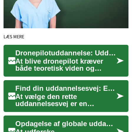
LÆS MERE
Dronepilotuddannelse: Uddannelse, certificering og praktisk træning
At blive dronepilot kræver
både teoretisk viden og
praktisk erfaring for at flyve
sikkert og lovligt. Denne
Find din uddannelsesvej: En guide til studievalg
artikel b...
At vælge den rette
uddannelsesvej er en
afgørende beslutning, der
kan forme fremtiden. Det
Opdagelse af globale uddannelsesmuligheder
handler ikke kun om at fin...
At udforske