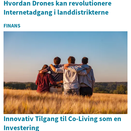
Hvordan Drones kan revolutionere
Internetadgang i landdistrikterne
FINANS
Innovativ Tilgang til Co-Living som en
Investering