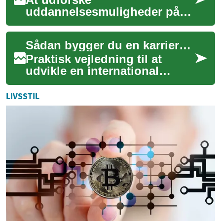
uddannelsesmuligheder på
tværs af landegrænser åbner
en verden af potentiale for
Sådan bygger du en karriere i tømrerfaget globalt
studerende. Uanset om ma...
Praktisk vejledning til at
udvikle en international
karriere i tømrerfaget. Fokus
er på relevante færdigheder,
LIVSSTIL
uddann...