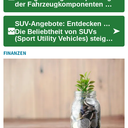
der Fahrzeugkomponenten ist
ein wesentlicher Bestandteil,
um die Langlebigkeit und
SUV-Angebote: Entdecken Sie die besten Modelle und Deals
Sicher...
Die Beliebtheit von SUVs
(Sport Utility Vehicles) steigt
stetig an, und es ist leicht zu
verstehen, warum. Diese
FINANZEN
viel...