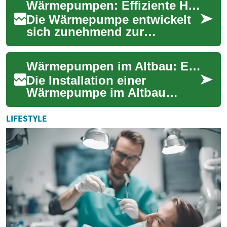
Wärmepumpen: Effiziente Heiztechnologie für Altbau und Neubau
Heizsystemen. Besonders bei
S...
Die Wärmepumpe entwickelt
sich zunehmend zur
wichtigsten
Heizungstechnologie der
Wärmepumpen im Altbau: Effiziente Heizlösung für die energetische Sanierung
Zukunft. Sie nutzt
Umweltwärme aus L...
Die Installation einer
Wärmepumpe im Altbau
gewinnt zunehmend an
Bedeutung für Hausbesitzer,
LIFESTYLE
die ihre Heizungsanlage ...