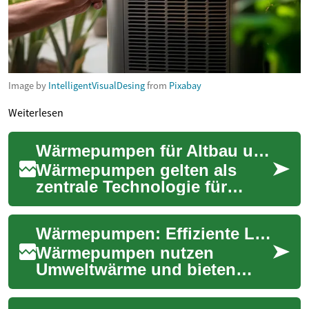
Image by
IntelligentVisualDesing
from
Pixabay
Weiterlesen
Wärmepumpen für Altbau und Neubau: Effizient heizen
Wärmepumpen gelten als
zentrale Technologie für
klimafreundliches Heizen in
Deutschland. Sie nutzen
Wärmepumpen: Effiziente Lösung für Alt- und Neubauten
Umweltwärme aus L...
Wärmepumpen nutzen
Umweltwärme und bieten
eine nachhaltige Alternative
zu herkömmlichen