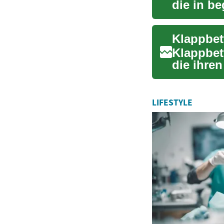
die in b
Flexibilit.
Klappbet
die ihre
vielseiti
LIFESTYLE