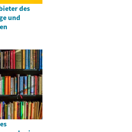
bieter des
ige und
nen
des