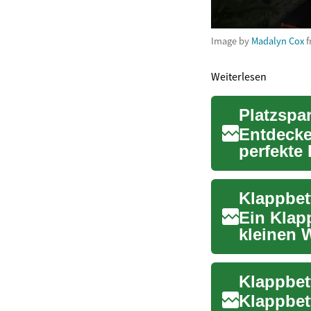
Image by
Madalyn Cox
f
Weiterlesen
Platzspa
Entdecken
perfekte
flexible R
Ein Klapp
kleinen 
praktisch
Klappbet