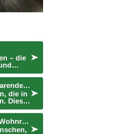
en – die
 und
Klappbetten: Der ultimative Ratgeber für platzsparende Schlafmöglichkeiten
, die in
n. Diese
Klappbetten: Praktische Lösungen für flexiblen Wohnraum
enschen,