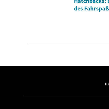
Hatchbacks: 
des Fahrspaß
P