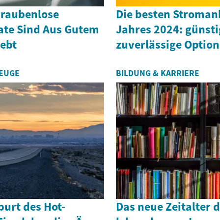
hraubenlose
Die besten Stroman
te Sind Aus Gutem
Jahres 2024: günst
iebt
zuverlässige Optio
ZEUGE
BILDUNG & KARRIERE
burt des Hot-
Das neue Zeitalter 