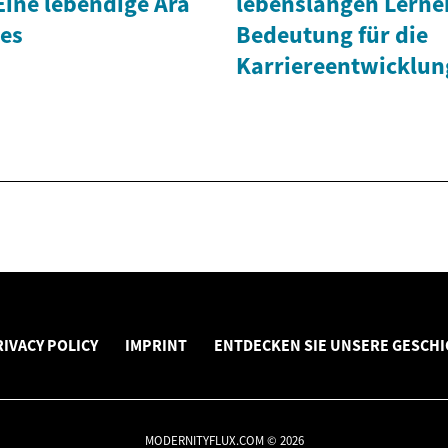
Eine lebendige Ära
lebenslangen Lerne
es
Bedeutung für die
Karriereentwicklun
RIVACY POLICY
IMPRINT
ENTDECKEN SIE UNSERE GESCHI
MODERNITYFLUX.COM © 2026