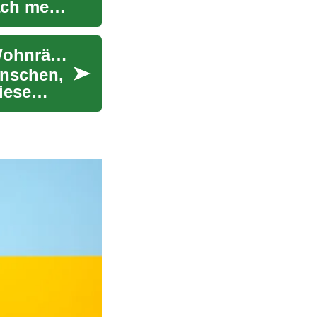
ach mehr
Klappbetten: Praktische Lösungen für flexible Wohnräume
enschen,
iese