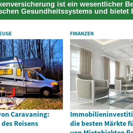
kenversicherung ist ein wesentlicher Be
schen Gesundheitssystems und bietet 
..
ZEUGE
FINANZEN
von Caravaning:
Immobilieninvestiti
 des Reisens
die besten Märkte f
von Mietobjekten f