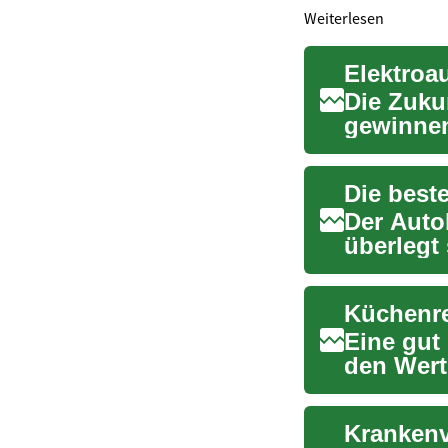
Weiterlesen
Elektroa
Die Zukun
gewinne
verändern
Der Auto
überlegt
SUV oder 
Eine gut
den Wert
Entdecke.