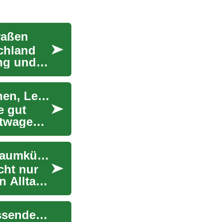
raßen
schland
ng und
Die besten Möglichkeiten zum Autokauf: Auktionen, Leasing und mehr
e gut
htwagen,
Küchenrenovierung: Der komplette Guide zur Traumküche
cht nur
n Alltag.
Krankenversicherung in Deutschland: Ein umfassender Leitfaden