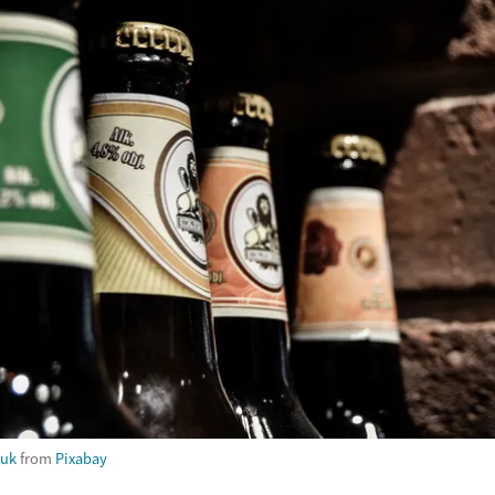
luk
from
Pixabay