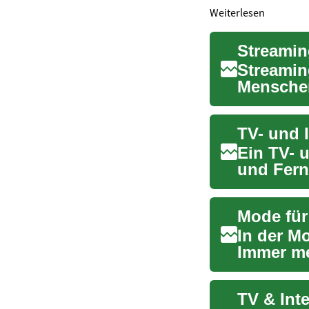
Weiterlesen
Streamin
Mensche
Inhalte er
Ein TV- 
und Fern
einzigen 
In der Mo
Immer me
Schönheit
TV & Int