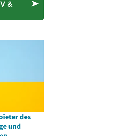
TV &
bieter des
ige und
nen