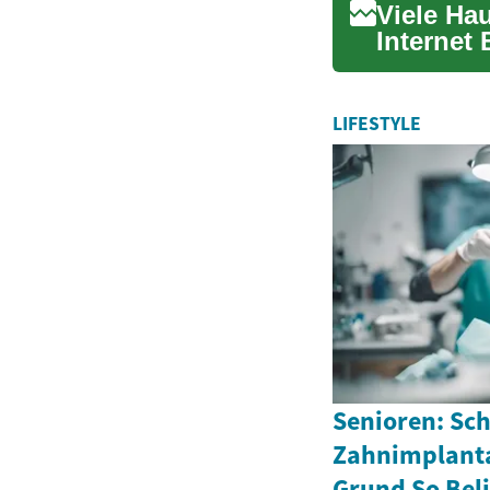
Viele Ha
Internet 
Installati
LIFESTYLE
Senioren: Sc
Zahnimplanta
Grund So Bel