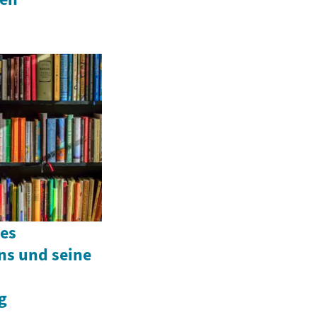
des
ns und seine
g