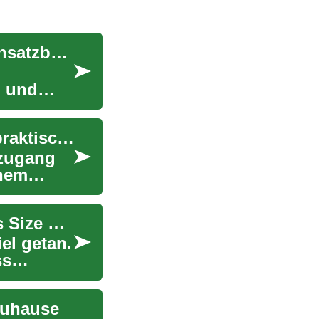
Streaming-Dienste: Funktionen, Formate und Einsatzbereiche
n und
TV- und Internet-Bundle: Auswahlkriterien und praktische Hinweise
tzugang
inem
Mode für alle Größen: Trends und Tipps für Plus Size Kleidung
el getan.
ss
Zuhause