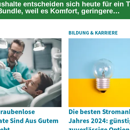
ushalte entscheiden sich heute für ein 
Bundle, weil es Komfort, geringere
onsarbeit u...
BILDUNG & KARRIERE
hraubenlose
Die besten Stroman
te Sind Aus Gutem
Jahres 2024: günst
iebt
zuverlässige Optio