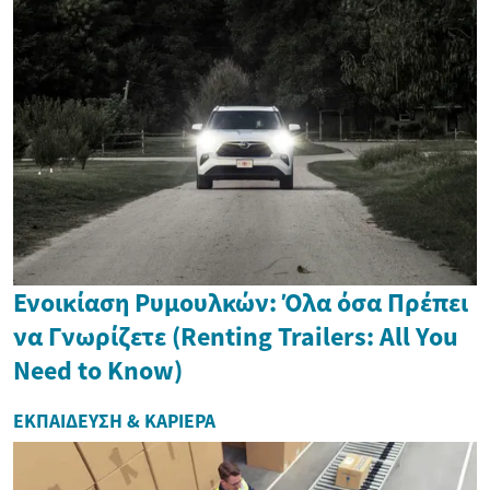
Ενοικίαση Ρυμουλκών: Όλα όσα Πρέπει
να Γνωρίζετε (Renting Trailers: All You
Need to Know)
ΕΚΠΑΊΔΕΥΣΗ & ΚΑΡΙΈΡΑ