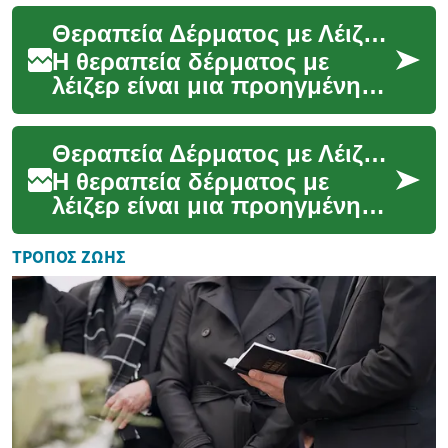
ανθρώπους παγκοσμίως,
Θεραπεία Δέρματος με Λέιζερ: Όλα Όσα Πρέπει να Γνωρίζετε
ιδιαίτερα καθώς μεγαλ...
Η θεραπεία δέρματος με
λέιζερ είναι μια προηγμένη
τεχνική που χρησιμοποιείται
ευρέως στον τομέα της
Θεραπεία Δέρματος με Λέιζερ: Όλα Όσα Πρέπει να Γνωρίζετε
αισθητικής ιατρικ...
Η θεραπεία δέρματος με
λέιζερ είναι μια προηγμένη
τεχνική που χρησιμοποιείται
για τη βελτίωση της
ΤΡΌΠΟΣ ΖΩΉΣ
εμφάνισης του δέρμα...