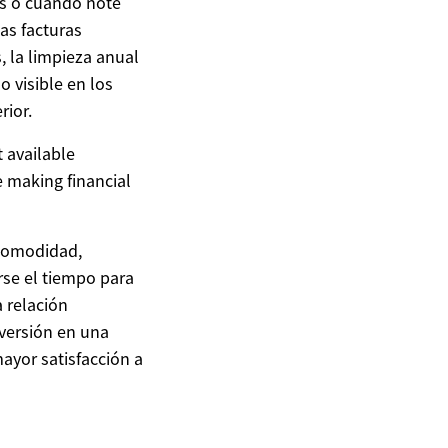
os o cuando note
las facturas
, la limpieza anual
 visible en los
rior.
t available
 making financial
 comodidad,
rse el tiempo para
a relación
versión en una
ayor satisfacción a