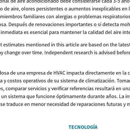
ional de aire acondicionado debe considerarse cada 3-5 añ
jo de aire, olores persistentes o aumentos inexplicables en 
 miembros familiares con alergias o problemas respiratorios
osa. Después de renovaciones importantes o si detecta moho
 inmediata es esencial para mantener la calidad del aire inte
ost estimates mentioned in this article are based on the lates
y change over time. Independent research is advised before
adosa de una empresa de HVAC impacta directamente en la
ca y costos operativos de su sistema de climatización. Toma
s, comparar servicios y verificar referencias resultará en un
y un sistema que funcione óptimamente durante años. La in
 se traduce en menor necesidad de reparaciones futuras y m
TECNOLOGÍA