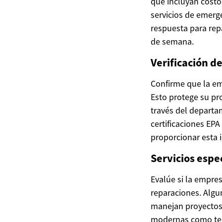
que incluyan costos
servicios de emerg
respuesta para repa
de semana.
Verificación d
Confirme que la em
Esto protege su pro
través del departa
certificaciones EP
proporcionar esta 
Servicios espe
Evalúe si la empres
reparaciones. Algu
manejan proyectos 
modernas como term