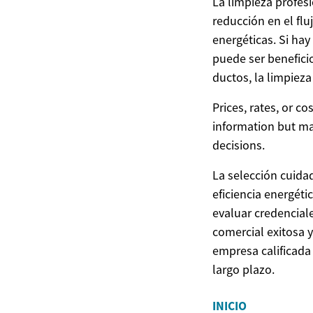
La limpieza profes
reducción en el flu
energéticas. Si hay
puede ser benefici
ductos, la limpieza
Prices, rates, or c
information but ma
decisions.
La selección cuid
eficiencia energéti
evaluar credenciale
comercial exitosa 
empresa calificada
largo plazo.
INICIO