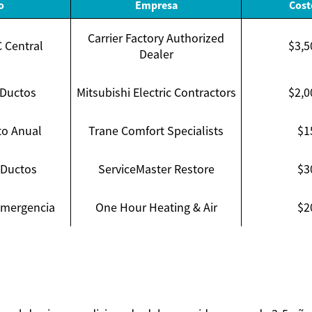
o
Empresa
Cost
Carrier Factory Authorized
C Central
$3,5
Dealer
 Ductos
Mitsubishi Electric Contractors
$2,0
o Anual
Trane Comfort Specialists
$1
 Ductos
ServiceMaster Restore
$3
Emergencia
One Hour Heating & Air
$2