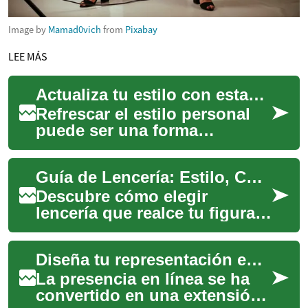
Image by
Mamad0vich
from
Pixabay
LEE MÁS
Actualiza tu estilo con estas sugerencias
Refrescar el estilo personal
puede ser una forma
gratificante de expresar
individualidad y confianza.
Guía de Lencería: Estilo, Comodidad y Confianza
Adaptar el guar...
Descubre cómo elegir
lencería que realce tu figura y
aumente tu confianza. Esta
guía explica tallas correctas,
Diseña tu representación en el universo digital.
tenden...
La presencia en línea se ha
convertido en una extensión