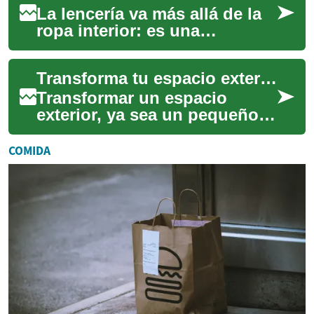
La lencería va más allá de la
ropa interior: es una
declaración de seguridad,
confort y estilo personal. Esta
Transforma tu espacio exterior con estilo
guía ex...
Transformar un espacio
exterior, ya sea un pequeño
balcón, una terraza amplia o
un jardín exuberante, es una
COMIDA
oportuni...