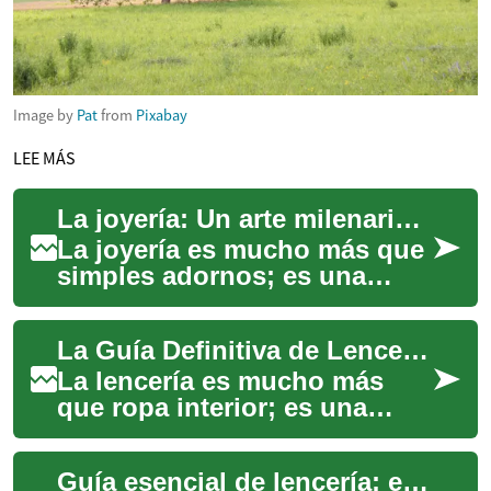
Image by
Pat
from
Pixabay
LEE MÁS
La joyería: Un arte milenario que sigue brillando en España
La joyería es mucho más que
simples adornos; es una
forma de arte que ha
acompañado a la humanidad
La Guía Definitiva de Lencería: Estilo, Comodidad y Elegancia
durante milenios. ...
La lencería es mucho más
que ropa interior; es una
expresión de confianza,
comodidad y estilo personal.
Guía esencial de lencería: estilo, confort y elegancia
Esta prenda í...