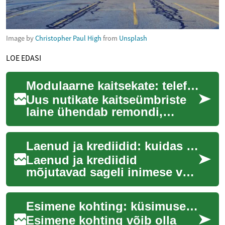
Image by
Christopher Paul High
from
Unsplash
LOE EDASI
Modulaarne kaitsekate: telefonikaitse, mis parandab
Uus nutikate kaitseümbriste
laine ühendab remondi,
diagnostika ja modulaarse
lisavarustuse. See artikkel
Laenud ja krediidid: kuidas valida ja mõista tingimusi
selgitab mik...
Laenud ja krediidid
mõjutavad sageli inimese või
ettevõtte igapäevast rahaasju
ning pikemaajalist
Esimene kohting: küsimused, mis avavad vestluse väärtuste kohta
finantsstabiilsust....
Esimene kohting võib olla