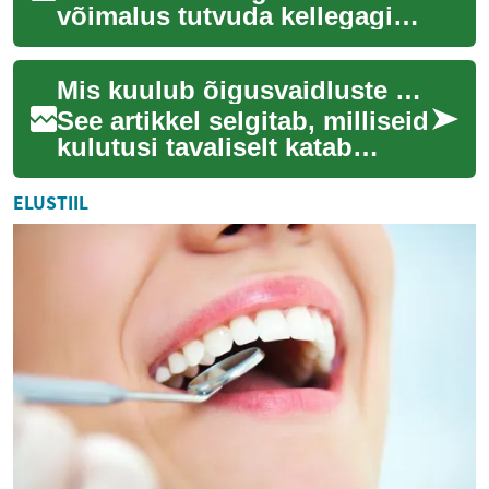
võimalus tutvuda kellegagi
sügavamal tasandil — mitte
ainult hobide ja rutiini kaudu,
Mis kuulub õigusvaidluste kulude katvusse ja mis jääb väljapoole
vaid ...
See artikkel selgitab, milliseid
kulutusi tavaliselt katab
õigusvaidluste kulude
kindlustus ning millised
ELUSTIIL
juhtumid võ...