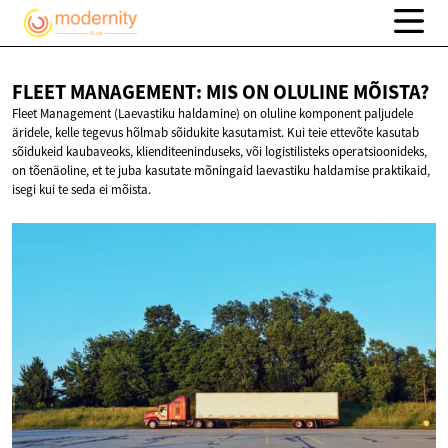
FLEET MANAGEMENT: MIS ON
OLULINE MÕISTA?
Fleet Management (Laevastiku haldamine) on oluline komponent paljudele
äridele, kelle tegevus hõlmab sõidukite kasutamist. Kui teie ettevõte kasutab
sõidukeid kaubaveoks, klienditeeninduseks, või logistilisteks operatsioonideks,
on tõenäoline, et te juba kasutate mõningaid laevastiku haldamise praktikaid,
isegi kui te seda ei mõista.