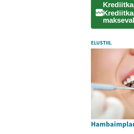
Krediitk
maksevah
kasutamat
ELUSTIIL
Hambaimplan