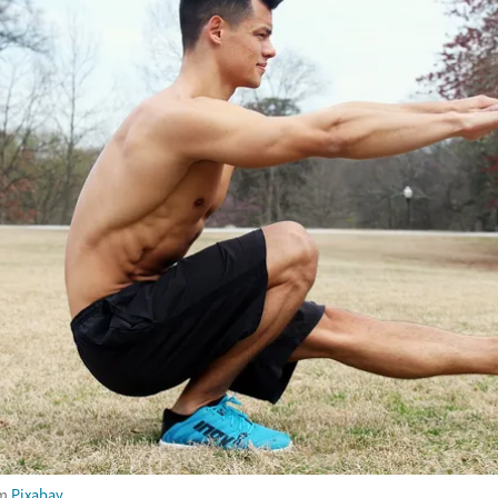
om
Pixabay