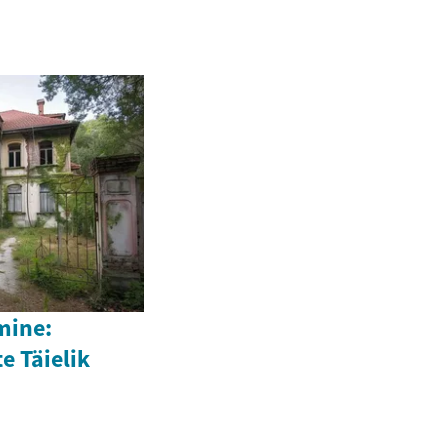
mine:
e Täielik