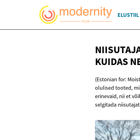
ELUSTIIL
NIISUTAJ
KUIDAS N
(Estonian for: Mois
olulised tooted, mi
erinevaid, nii et võ
selgitada niisutaja