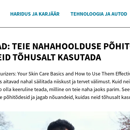
HARIDUS JA KARJÄÄR
TEHNOLOOGIA JA AUTOD
AD: TEIE NAHAHOOLDUSE PÕHIT
EID
TÕHUSALT KASUTADA
turizers: Your Skin Care Basics and How to Use Them Effecti
s aitavad nahal säilitada niiskust ja tervet välimust. Kuid ne
ib olla keeruline teada, milline on teie naha jaoks parim. See
te põhitõdesid ja jagab nõuandeid, kuidas neid tõhusalt kas