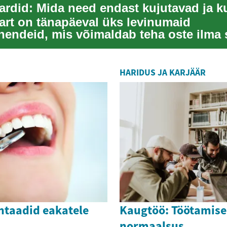
aart on tänapäeval üks levinumaid
endeid, mis võimaldab teha oste ilma 
a. See on vä...
HARIDUS JA KARJÄÄR
taadid eakatele
Kaugtöö: Töötamise
normaalsus