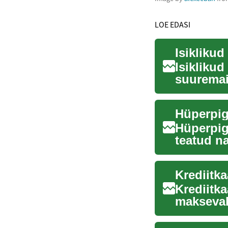
LOE EDASI
Isiklikud
Isikliku
suuremai
võlgasid.
Hüperpig
teatud n
tumedama
Krediitk
maksevah
maailma. 