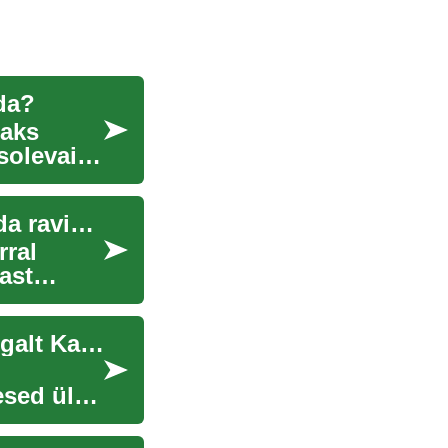
ada?
maks
solevaid
Hüperpigmentatsioon: Mida see on ja kuidas seda ravida?
rral
ast
Krediitkaardid: Mida Need On ja Kuidas Neid Targalt Kasutada
esed üle