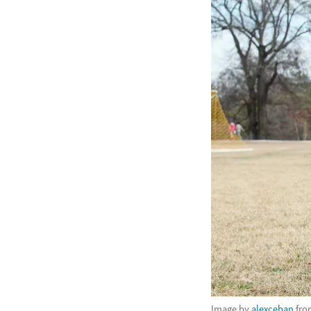
Image by
alexceban
fr