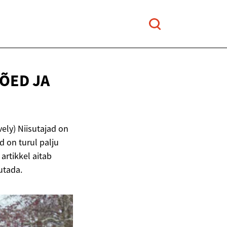
ÕED JA
vely) Niisutajad on
id on turul palju
 artikkel aitab
utada.