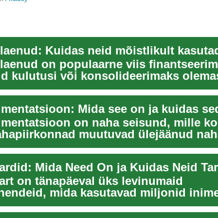
 laenud: Kuidas neid mõistlikult kasut
d laenud on populaarne viis finantseeri
d kulutusi või konsolideerimaks olema
 N...
mentatsioon on naha seisund, mille ko
ahapiirkonnad muutuvad ülejäänud nah
ks. See on ...
aart on tänapäeval üks levinumaid
endeid, mida kasutavad miljonid inim
See plastikus...