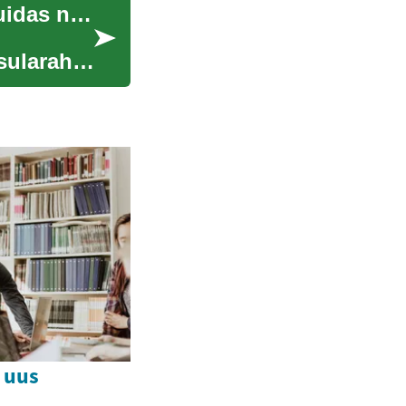
Krediitkaardid: Mida need endast kujutavad ja kuidas neid targalt kasutada?
sularaha
 uus