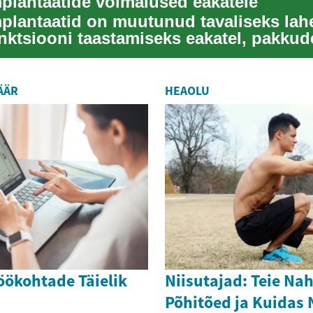
lantaatide võimalused eakatele
lantaatid on muutunud tavaliseks la
nktsiooni taastamiseks eakatel, pakkud
 tugi...
ÄÄR
HEAOLU
öökohtade Täielik
Niisutajad: Teie N
Põhitõed ja Kuidas 