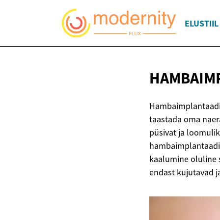
ELUSTIIL
HAMBAIM
Hambaimplantaadi
taastada oma naer
püsivat ja loomulik
hambaimplantaadid
kaalumine oluline
endast kujutavad ja