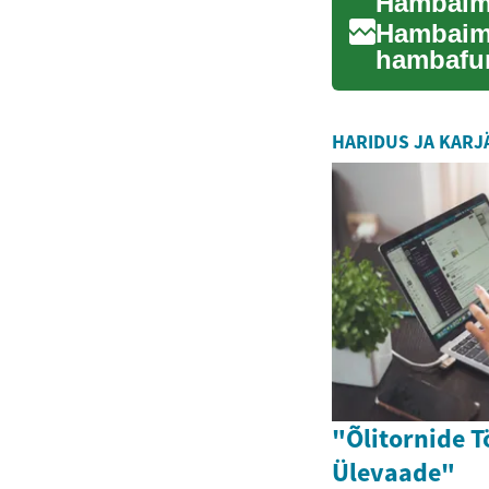
Hambaimp
Hambaimp
hamba­fu
stabiilset
HARIDUS JA KARJ
"Õlitornide T
Ülevaade"