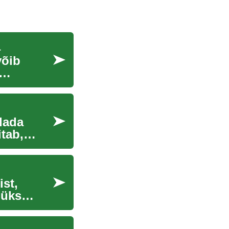
a
võib
dada
itab,
st,
 üks