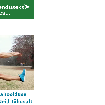
henduseks
es
ahahoolduse
Neid Tõhusalt