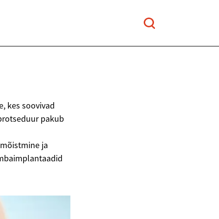
, kes soovivad
iprotseduur pakub
mõistmine ja
ambaimplantaadid