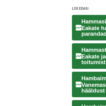
LOE EDASI
Hammasim
Eakate h
parandad
kaasneva
Hammaste
Eakate j
toitumist
kuidas de
Hambaimp
Vanemas 
hääldust
võimalus