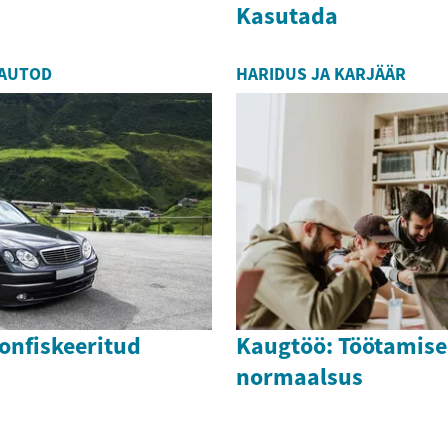
Kasutada
 AUTOD
HARIDUS JA KARJÄÄR
onfiskeeritud
Kaugtöö: Töötamise
normaalsus