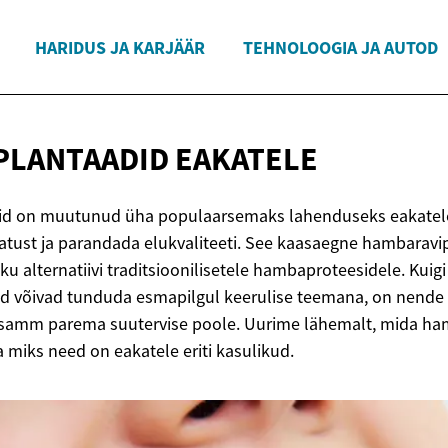
HARIDUS JA KARJÄÄR
TEHNOLOOGIA JA AUTOD
PLANTAADID
EAKATELE
d on muutunud üha populaarsemaks lahenduseks eakatele
atust ja parandada elukvaliteeti. See kaasaegne hambarav
ku alternatiivi traditsioonilisetele hambaproteesidele. Kuigi
 võivad tunduda esmapilgul keerulise teemana, on nende 
 samm parema suutervise poole. Uurime lähemalt, mida h
 miks need on eakatele eriti kasulikud.