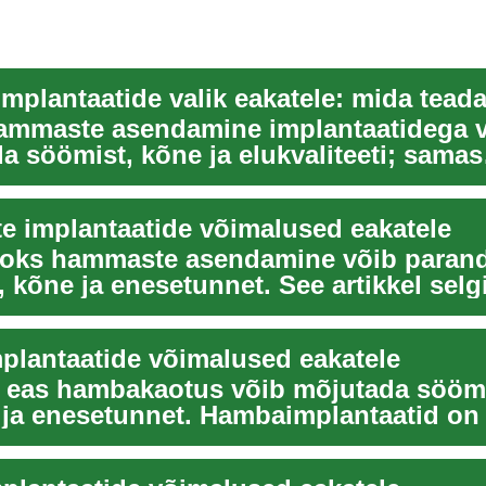
plantaatide valik eakatele: mida tead
ammaste asendamine implantaatidega 
a söömist, kõne ja elukvaliteeti; samas
d protseduuri...
 implantaatide võimalused eakatele
aoks hammaste asendamine võib paran
, kõne ja enesetunnet. See artikkel selg
ntal ...
lantaatide võimalused eakatele
eas hambakaotus võib mõjutada söömi
 ja enesetunnet. Hambaimplantaatid on
 püsivamaks ...