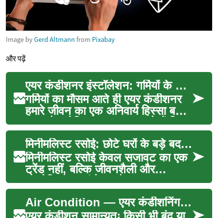
Image by
Gerd Altmann
from
Pixabay
और पढ़ें
एयर कंडीशनर इंस्टॉलेशन: गर्मियों के लिए तैयार हो जाइए
गर्मियों का मौसम आते ही एयर कंडीशनर
हमारे जीवन का एक अनिवार्य हिस्सा बन
जाता है। लेकिन क्या आप जानते हैं कि
सही तरीके...
मिनीमलिस्ट रसोई: छोटे घरों के बड़े बदलाव
मिनीमलिस्ट रसोई केवल सजावट का एक
ट्रेंड नहीं, बल्कि जीवनशैली और
उपयोगिता का संयोजन है। यह वह जगह
है जहां कम चीज़ों मे...
Air Condition — एयर कंडीशनिंग के काम और विकल्प
एयर कंडीशन सामान्यतः किसी भी बंद या