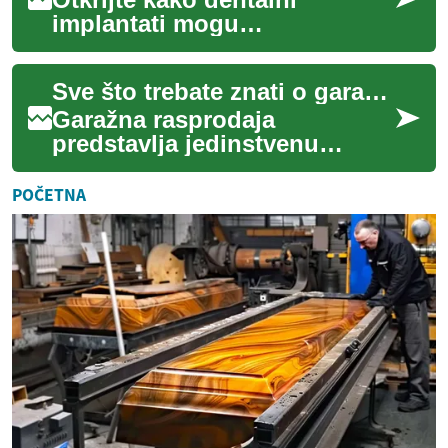
implantati mogu
transformirati vaš osmijeh i
kvalitetu života. Ovaj
Sve što trebate znati o garažnoj rasprodaji
sveobuhvatni vodič objašnj...
Garažna rasprodaja
predstavlja jedinstvenu
priliku za kupovinu rabljenih
predmeta po pristupačnim
POČETNA
cijenama, ali i mog...