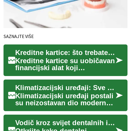
SAZNAJTE VIŠE
Kreditne kartice: što trebate znati
Kreditne kartice su uobičavan
financijski alat koji
omogućuje plaćanje roba i
usluga uz odgodu plaćanja.
Klimatizacijski uređaji: Sve što trebate znati
One povezuju...
Klimatizacijski uređaji postali
su neizostavan dio modernog
života, pružajući ugodu i
olakšanje od vrućine tijekom
Vodič kroz svijet dentalnih implantata: Što trebate znati
lj...
Otkrijte kako dentalni