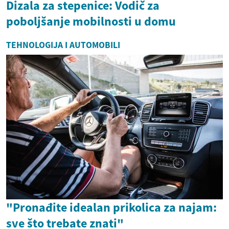
Dizala za stepenice: Vodič za
poboljšanje mobilnosti u domu
TEHNOLOGIJA I AUTOMOBILI
"Pronađite idealan prikolica za najam:
sve što trebate znati"