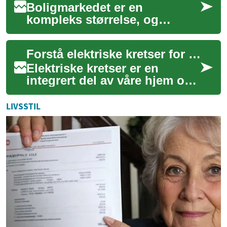
Boligmarkedet er en
kompleks størrelse, og
prisene på eiendom varierer
betydelig på tvers av
Forstå elektriske kretser for bedre sikkerhet
landegrenser og regioner...
Elektriske kretser er en
integrert del av våre hjem og
arbeidsplasser, og de driver
alt fra lys til komplekse
LIVSSTIL
apparat...