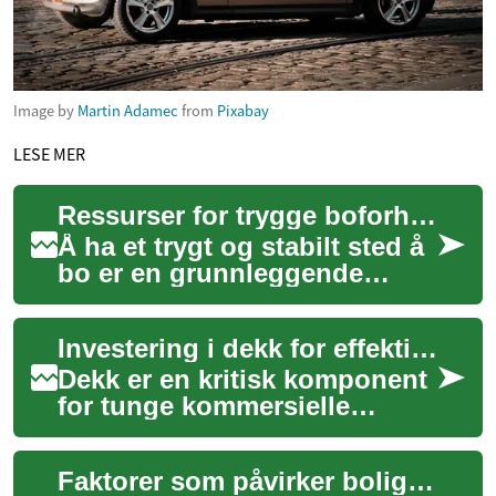
Image by
Martin Adamec
from
Pixabay
LESE MER
Ressurser for trygge boforhold
Å ha et trygt og stabilt sted å
bo er en grunnleggende
menneskerettighet og
avgjørende for
Investering i dekk for effektiv drivstofføkonomi
enkeltpersoners velvære og...
Dekk er en kritisk komponent
for tunge kommersielle
kjøretøy, og deres innvirkning
strekker seg langt utover bare
Faktorer som påvirker boligpriser internasjonalt
vei...