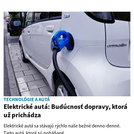
TECHNOLÓGIE A AUTÁ
Elektrické autá: Budúcnosť dopravy, ktorá
už prichádza
Elektrické autá sa stávajú rýchlo naše bežné denno-denné.
Tieto autá, ktoré sú poháňané...