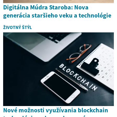
Digitálna Múdra Staroba: Nova
generácia staršieho veku a technológie
ŽIVOTNÝ ŠTÝL
Nové možnosti využívania blockchain