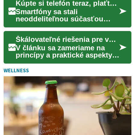
Kúpte si telefón teraz, plaťte neskôr: Nový spôsob financovania smartfónov
každodenným zhon...
Smartfóny sa stali
neoddeliteľnou súčasťou
nášho každodenného života.
Pre mnohých ľudí však môže
Škálovateľné riešenia pre vzdialený prístup k video záznamom
byť náročné zaplatiť...
V článku sa zameriame na
princípy a praktické aspekty
škálovateľných riešení pre
vzdialený prístup k video
WELLNESS
záznamom. ...