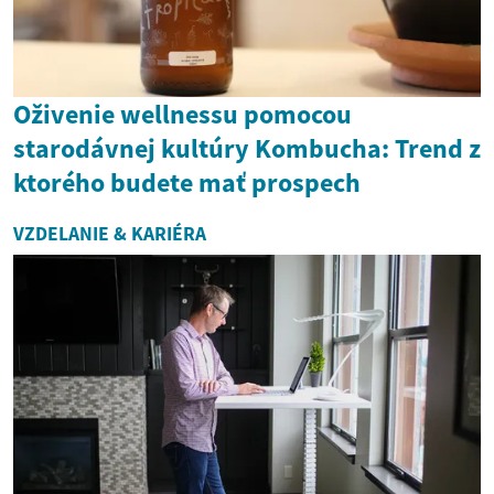
Oživenie wellnessu pomocou
starodávnej kultúry Kombucha: Trend z
ktorého budete mať prospech
VZDELANIE & KARIÉRA