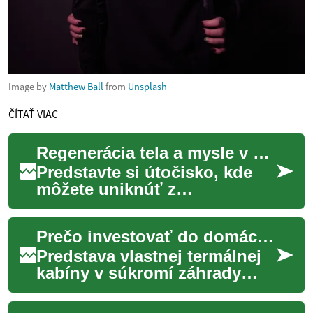
Image by
Matthew Ball
from
Unsplash
ČÍTAŤ VIAC
Regenerácia tela a mysle v prírode
Predstavte si útočisko, kde
môžete uniknúť z
každodenného zhonu a
ponoriť sa do hlbokého
Prečo investovať do domácej termálnej kabíny
pokoja, obklopení prírodou.
...
Predstava vlastnej termálnej
kabíny v súkromí záhrady
láka čoraz viac ľudí
hľadajúcich útočisko pred