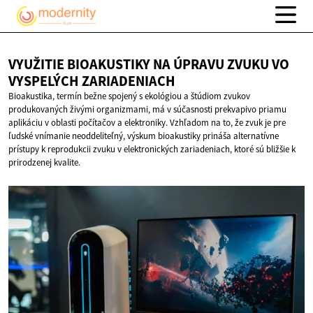
VYUŽITIE BIOAKUSTIKY NA ÚPRAVU ZVUKU VO
VYSPELÝCH ZARIADENIACH
Bioakustika, termín bežne spojený s ekológiou a štúdiom zvukov
produkovaných živými organizmami, má v súčasnosti prekvapivo priamu
aplikáciu v oblasti počítačov a elektroniky. Vzhľadom na to, že zvuk je pre
ľudské vnímanie neoddeliteľný, výskum bioakustiky prináša alternatívne
prístupy k reprodukcii zvuku v elektronických zariadeniach, ktoré sú bližšie k
prirodzenej kvalite.