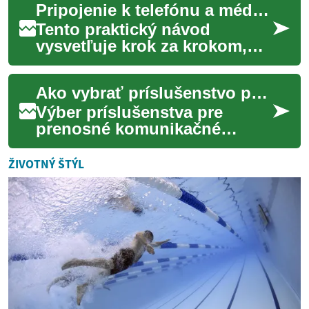
Pripojenie k telefónu a médiám: praktický návod na párovanie
Efektívny dizajn dokáže ...
Tento praktický návod
vysvetľuje krok za krokom,
ako spárovať slúchadlové
pomôcky s telefónom a
Ako vybrať príslušenstvo pre prenosné komunikačné zariadenie
médiami, aby ste získ...
Výber príslušenstva pre
prenosné komunikačné
zariadenie, ako je smartphone
alebo malý tablet, ovplyvňuje
ŽIVOTNÝ ŠTÝL
každodennú k...