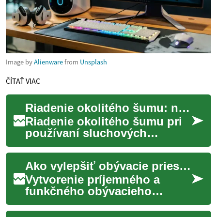
Image by
Alienware
from
Unsplash
ČÍTAŤ VIAC
Riadenie okolitého šumu: nastavenia a každodenné návyky
Riadenie okolitého šumu pri
používaní sluchových
pomôcok kombinuje
technické nastavenia a
Ako vylepšiť obývacie priestory
každodenné návyky
užívateľa...
Vytvorenie príjemného a
funkčného obývacieho
priestoru je kľúčové pre
celkovú pohodu domova.