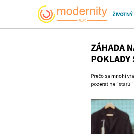
ŽIVOTNÝ
ZÁHADA N
POKLADY 
Prečo sa mnohí vr
pozerať na "starú