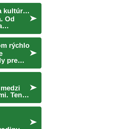
Šperky: Trblietavé poklady s hlbokou históriou a kultúrnym významom
a. Od
a
om rýchlo
e
dy pre
y medzi
mi. Tento
u