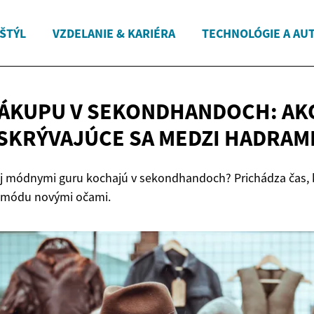
 ŠTÝL
VZDELANIE & KARIÉRA
TECHNOLÓGIE A AU
ÁKUPU V SEKONDHANDOCH: AK
SKRÝVAJÚCE SA
MEDZI HADRAM
aj módnymi guru kochajú v sekondhandoch? Prichádza čas,
" módu novými očami.