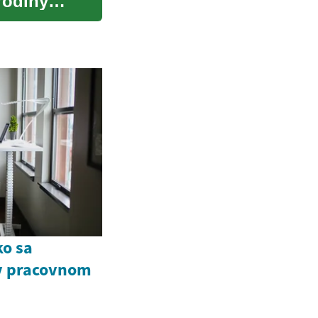
rodiny
ko sa
v pracovnom