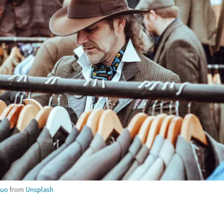
huo
from
Unsplash