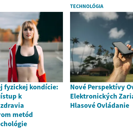
TECHNOLÓGIA
j fyzickej kondície:
Nové Perspektívy O
ístup k
Elektronických Zari
 zdravia
Hlasové Ovládanie
tvom metód
ychológie