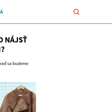
TÁ
O NÁJSŤ
I?
 keď sa budeme