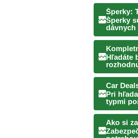
Šperky s
dávnych č
kosťami, 
Kompletn
Hľadáte 
rozhodnu
študentov
Car Deal
Pri hľada
typmi po
článo...
Ako si z
Zabezpeč