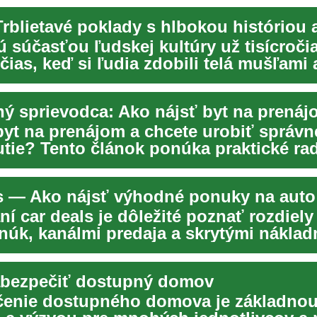
ú súčasťou ľudskej kultúry už tisícroči
ias, keď si ľudia zdobili telá mušľami 
až po...
ý sprievodca: Ako nájsť byt na prenáj
byt na prenájom a chcete urobiť správn
tie? Tento článok ponúka praktické ra
, mladé ...
s — Ako nájsť výhodné ponuky na auto
ní car deals je dôležité poznať rozdiel
núk, kanálmi predaja a skrytými náklad
abezpečiť dostupný domov
enie dostupného domova je základno