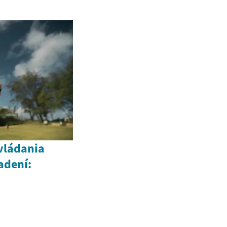
vládania
adení: