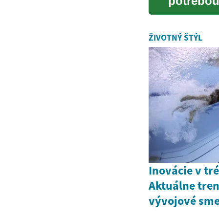
potrebou
po celom 
ŽIVOTNÝ ŠTÝL
Inovácie v tr
Aktuálne tren
vývojové sm