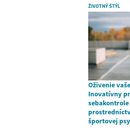
ŽIVOTNÝ ŠTÝL
Oživenie vaše
Inovatívny pr
sebakontrole
prostredníc
športovej ps