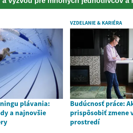
 a výzvou pre mnohých jednotlivcov a 
svete. Hľada...
VZDELANIE & KARIÉRA
éningu plávania:
Budúcnosť práce: A
dy a najnovšie
prispôsobiť zmene 
ery
prostredí