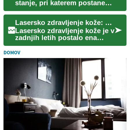
stanje, pri katerem postane
naravna očesna leča motna in
postopoma zamegli vid.
Lasersko zdravljenje kože: Revolucionarna metoda za pomlajevanje in lepoto
Operacija s...
Lasersko zdravljenje kože je v
zadnjih letih postalo ena
izmed najbolj priljubljenih in
učinkovitih metod za
DOMOV
izboljša...