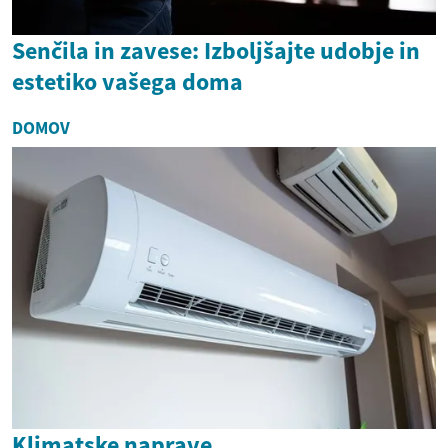
Senčila in zavese: Izboljšajte udobje in
estetiko vašega doma
DOMOV
Klimatske naprave