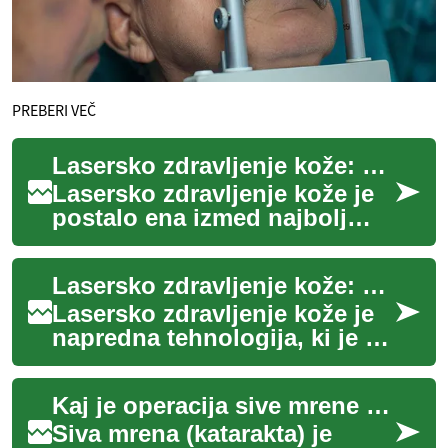
PREBERI VEČ
Lasersko zdravljenje kože: Revolucionarna metoda za pomlajevanje in lepoto
Lasersko zdravljenje kože je
postalo ena izmed najbolj
priljubljenih in učinkovitih
metod za izboljšanje videza
Lasersko zdravljenje kože: Revolucionarna metoda za pomlajevanje in izboljšanje videza
kože ...
Lasersko zdravljenje kože je
napredna tehnologija, ki je v
zadnjih letih revolucionirala
področje dermatologije in
Kaj je operacija sive mrene in kaj pričakovati
es...
Siva mrena (katarakta) je