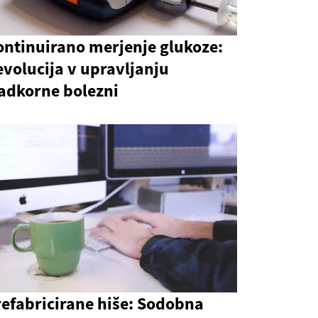
ontinuirano merjenje glukoze:
volucija v upravljanju
ladkorne bolezni
refabricirane hiše: Sodobna