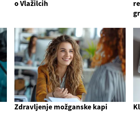
o Vlažilcih
re
g
Zdravljenje možganske kapi
K