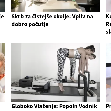
je
Skrb za čistejše okolje: Vpliv na
K
dobro počutje
Re
s
Globoko Vlaženje: Popoln Vodnik
P