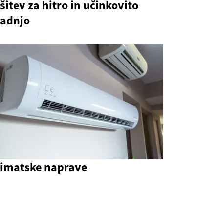
šitev za hitro in učinkovito
radnjo
limatske naprave