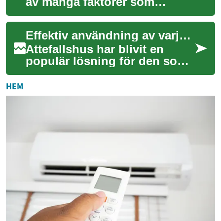
av många faktorer som
tillsammans speglar både
objektets egenskaper och
Effektiv användning av varje kvadratmeter i ditt Attefallshus
omgivande marknad...
Attefallshus har blivit en
populär lösning för den som
söker ett kompakt boende, ett
gästhus eller ett
HEM
hemmakontor. M...