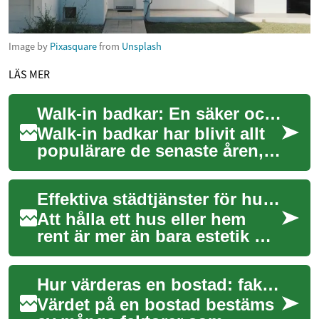
Image by
Pixasquare
from
Unsplash
LÄS MER
Walk-in badkar: En säker och bekväm lösning för äldre och funktionshindrade
Walk-in badkar har blivit allt
populärare de senaste åren,
särskilt bland äldre och
personer med
Effektiva städtjänster för hus och hem: vad du behöver veta
funktionsnedsättning...
Att hålla ett hus eller hem
rent är mer än bara estetik —
det påverkar trivsel, hälsa och
underhållskostnader. Den
Hur värderas en bostad: faktorer som påverkar Home Value
hä...
Värdet på en bostad bestäms