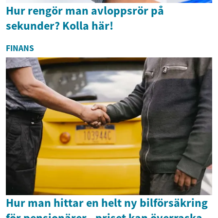
Hur rengör man avloppsrör på
sekunder? Kolla här!
FINANS
Hur man hittar en helt ny bilförsäkring
för pensionärer - priset kan överraska