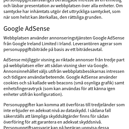
och läsbar presentation av webbplatsen över alla enheter. Om
samtycke har inhämtats utgör det uttryckliga samtycket, som
när som helst kan återkallas, den rättsliga grunden.
Google AdSense
Webbplatsen använder annonseringstjänsten Google AdSense
från Google Ireland Limited i Irland. Leverantören agerar som
personuppgiftsbiträde på basis av ett biträdesavtal.
AdSense möjliggör visning av riktade annonser från tredje part
på webbplatsen eller att sådan visning sker via Google.
Annonsinnehållet väljs utifrån webbplatsbesökarnas intressen
och tidigare användarbeteende. Google AdSense använder
cookies och så kallade web beacons (små osynliga grafik) samt
enhetsfingeravtryck (som kan användas för att känna igen
enheter utifrån konfiguration).
Personuppgifter kan komma att överföras till tredjeländer som
inte erbjuder en adekvat nivå av dataskydd. I sådana fall
säkerställs att lämpliga skyddsåtgärder finns för sådan
överföring för att garantera en adekvat skyddsnivå.
Personuppgiftsansvarig kan på begäran uppvisa dessa