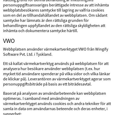
personuppgiftsansvariges berättigade intresse av att inhämta
webbplatsbesökares samtycke till lagring av valfria cookies
som en del av tillhandahållandet av webbplatsen. Om sådant
samtycke har lämnats är den rättsliga grunden för
behandlingen uppfyllandet av den rättsliga skyldigheten att
inhämta och dokumentera samtycke härtill.
VWO
Webbplatsen använder värmekartverktyget VWO från Wingify
Software Pvt. Ltd. i Tyskland.
Ett så kallat värmekartverktyg används på webbplatsen för att
analysera hur besökare använder webbplatsen (t.ex. hur
mycket tid användare spenderar på vilka sidor och vilka länkar
de klickar på). Leverantören av värmekartverktyget agerar som
personuppgiftsbiträde på basis av ett biträdesavtal.
Baserat på analysen av användarbeteende kan webbplatsen
optimeras. I samband med användningen av
värmekartverktyget används cookies och andra tekniker för att
samla in data om användarnas beteende och deras enheter, i
synnerhet: