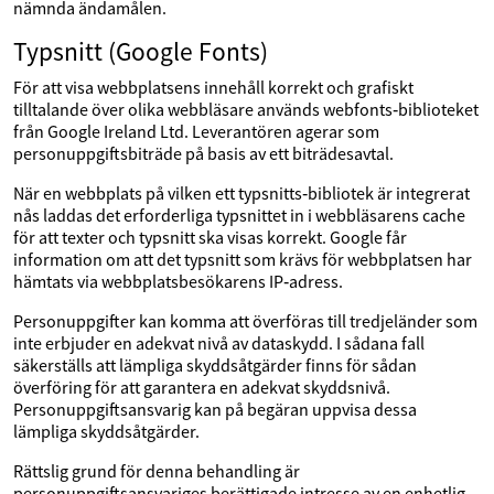
nämnda ändamålen.
Typsnitt (Google Fonts)
För att visa webbplatsens innehåll korrekt och grafiskt
tilltalande över olika webbläsare används webfonts‑biblioteket
från Google Ireland Ltd. Leverantören agerar som
personuppgiftsbiträde på basis av ett biträdesavtal.
När en webbplats på vilken ett typsnitts‑bibliotek är integrerat
nås laddas det erforderliga typsnittet in i webbläsarens cache
för att texter och typsnitt ska visas korrekt. Google får
information om att det typsnitt som krävs för webbplatsen har
hämtats via webbplatsbesökarens IP‑adress.
Personuppgifter kan komma att överföras till tredjeländer som
inte erbjuder en adekvat nivå av dataskydd. I sådana fall
säkerställs att lämpliga skyddsåtgärder finns för sådan
överföring för att garantera en adekvat skyddsnivå.
Personuppgiftsansvarig kan på begäran uppvisa dessa
lämpliga skyddsåtgärder.
Rättslig grund för denna behandling är
personuppgiftsansvariges berättigade intresse av en enhetlig