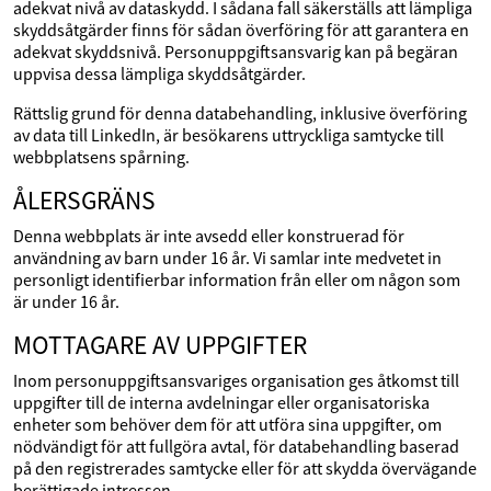
adekvat nivå av dataskydd. I sådana fall säkerställs att lämpliga
skyddsåtgärder finns för sådan överföring för att garantera en
adekvat skyddsnivå. Personuppgiftsansvarig kan på begäran
uppvisa dessa lämpliga skyddsåtgärder.
Rättslig grund för denna databehandling, inklusive överföring
av data till LinkedIn, är besökarens uttryckliga samtycke till
webbplatsens spårning.
ÅLERSGRÄNS
Denna webbplats är inte avsedd eller konstruerad för
användning av barn under 16 år. Vi samlar inte medvetet in
personligt identifierbar information från eller om någon som
är under 16 år.
MOTTAGARE AV UPPGIFTER
Inom personuppgiftsansvariges organisation ges åtkomst till
uppgifter till de interna avdelningar eller organisatoriska
enheter som behöver dem för att utföra sina uppgifter, om
nödvändigt för att fullgöra avtal, för databehandling baserad
på den registrerades samtycke eller för att skydda övervägande
berättigade intressen.