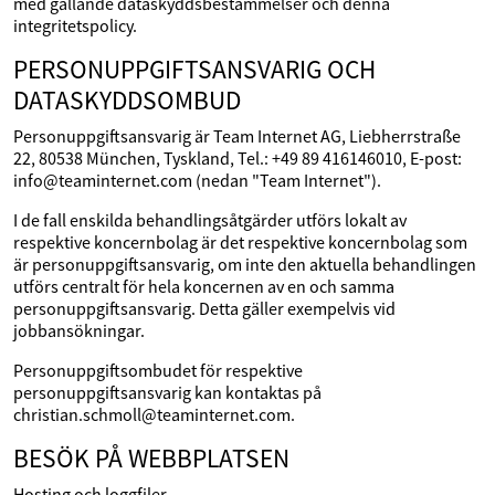
med gällande dataskyddsbestämmelser och denna
integritetspolicy.
PERSONUPPGIFTSANSVARIG OCH
DATASKYDDSOMBUD
Personuppgiftsansvarig är Team Internet AG, Liebherrstraße
22, 80538 München, Tyskland, Tel.: +49 89 416146010, E-post:
info@teaminternet.com (nedan "Team Internet").
I de fall enskilda behandlingsåtgärder utförs lokalt av
respektive koncernbolag är det respektive koncernbolag som
är personuppgiftsansvarig, om inte den aktuella behandlingen
utförs centralt för hela koncernen av en och samma
personuppgiftsansvarig. Detta gäller exempelvis vid
jobbansökningar.
Personuppgiftsombudet för respektive
personuppgiftsansvarig kan kontaktas på
christian.schmoll@teaminternet.com.
BESÖK PÅ WEBBPLATSEN
Hosting och loggfiler