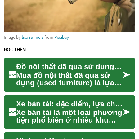
Image by
lisa runnels
from
Pixabay
ĐỌC THÊM
Đồ nội thất đã qua sử dụng: Lựa chọn, bảo quản và bố trí hợp lý
Mua đồ nội thất đã qua sử
dụng (used furniture) là lựa
chọn thực tế cho nhiều gia
đình muốn tiết kiệm, giảm rác
Xe bán tải: đặc điểm, lựa chọn và ứng dụng thực tế
thải ...
Xe bán tải là một loại phương
tiện phổ biến ở nhiều khu
vực do khả năng chở hàng và
tính đa dụng. Bài viết này