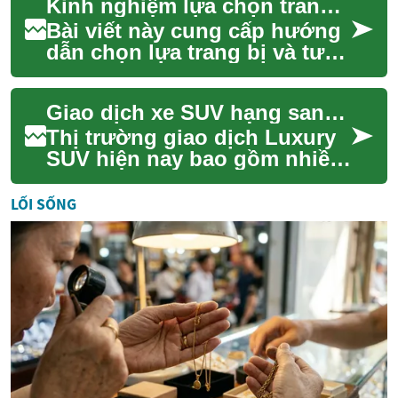
Kinh nghiệm lựa chọn trang bị thiết yếu cho chuyến đi trên bánh xe
trình ...
Bài viết này cung cấp hướng
dẫn chọn lựa trang bị và tư
duy chuẩn bị cho hành trình
trên bánh xe: từ sắp xếp
Giao dịch xe SUV hạng sang: hướng dẫn lựa chọn và ước tính chi phí
storage,...
Thị trường giao dịch Luxury
SUV hiện nay bao gồm nhiều
lựa chọn nhập khẩu và nội
địa, với các yếu tố như thuế,
LỐI SỐNG
trang ...