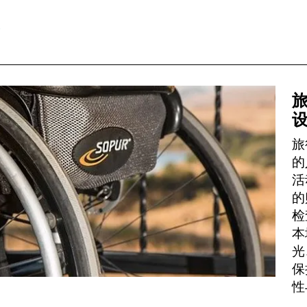
旅
的
活
的
检
本
光
保
性