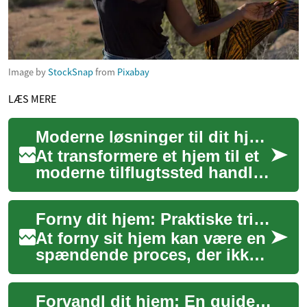
Image by
StockSnap
from
Pixabay
LÆS MERE
Moderne løsninger til dit hjem
At transformere et hjem til et
moderne tilflugtssted handler
om mere end blot æstetik; det
handler om at skabe et rum...
Forny dit hjem: Praktiske trin til et moderne udtryk
At forny sit hjem kan være en
spændende proces, der ikke
kun opfrisker boligens
udseende, men også
Forvandl dit hjem: En guide til moderne fornyelse
forbedrer funktion...