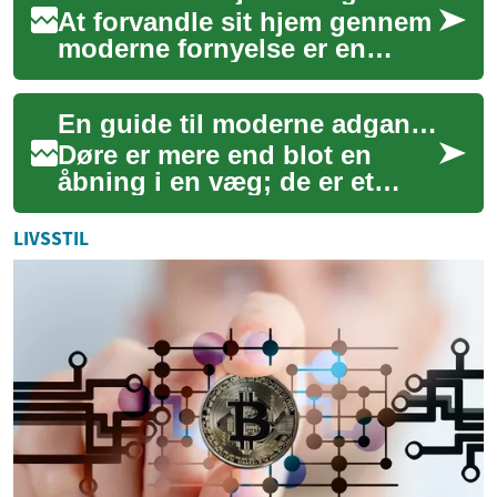
At forvandle sit hjem gennem
moderne fornyelse er en
proces, der kan revitalisere
din bolig og forbedre din
En guide til moderne adgangsløsninger
daglige t...
Døre er mere end blot en
åbning i en væg; de er et
centralt element i enhver
bygning, der definerer både
LIVSSTIL
æstetik og f...